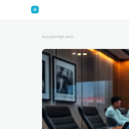
Accueil
›
High tech