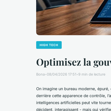
HIGH TECH
Optimisez la gou
Bona
•
08/04/2026 17:51
•
9 min de lecture
On imagine un bureau moderne, épuré, o
derrière cette apparence de contrôle, l
intelligences artificielles peut vite tour
décident, interagissent - mais qui vérifi