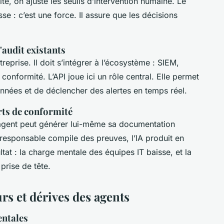
te, on ajuste les seuils d’intervention humaine. Le
se : c’est une force. Il assure que les décisions
d'audit existants
reprise. Il doit s’intégrer à l’écosystème : SIEM,
 conformité. L’API joue ici un rôle central. Elle permet
données et de déclencher des alertes en temps réel.
rts de conformité
L’agent peut générer lui-même sa documentation
n responsable compile des preuves, l’IA produit en
tat : la charge mentale des équipes IT baisse, et la
prise de tête
.
urs et dérives des agents
ntales