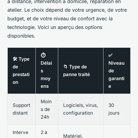
à distance, intervention à domicile, réparation en
atelier. Le choix dépend de votre urgence, de votre
budget, et de votre niveau de confort avec la
technologie. Voici un aperçu des options
disponibles.
⏱️
✅
🛠️ Type
Délai
Niveau
de
📁 Type de
s
de
prestati
panne traité
moy
garanti
on
ens
e
Moin
Support
Logiciels, virus,
30
s de
distant
configuration
jours
24h
Interve
2 à
Matériel,