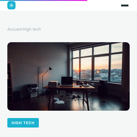
Accueil
›
High tech
HIGH TECH