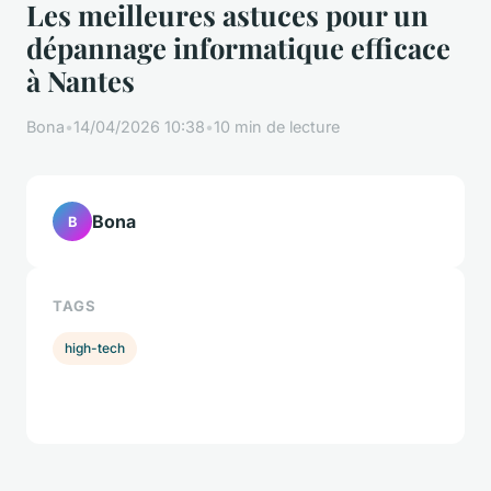
Les meilleures astuces pour un
dépannage informatique efficace
à Nantes
Bona
•
14/04/2026 10:38
•
10 min de lecture
Bona
B
TAGS
high-tech