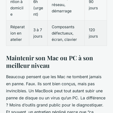
ntion à
6h
90
réseau,
domicil
(urge
jours
démarrage
e
nt)
Réparat
Composants
3 à 7
120
ion en
défectueux,
jours
jours
atelier
écran, clavier
Maintenir son Mac ou PC à son
meilleur niveau
Beaucoup pensent que les Mac ne tombent jamais
en panne. Faux. Ils sont bien conçus, mais pas
invincibles. Un MacBook peut tout autant subir une
panne de disque ou un virus qu’un PC. La différence
? Moins d’outils grand public pour le diagnostiquer.
Et souvent, un entretien négligé parce que “ça