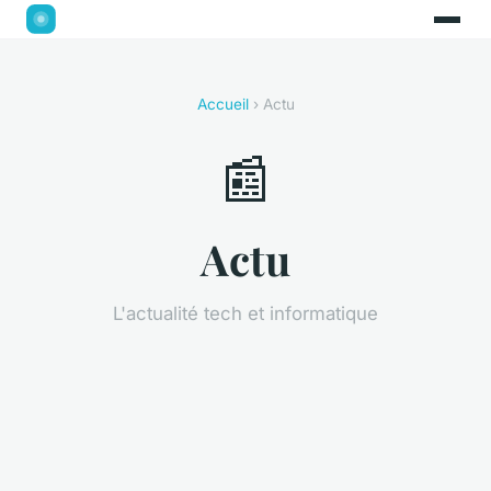
Accueil
› Actu
📰
Actu
L'actualité tech et informatique