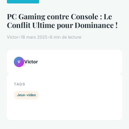
PC Gaming contre Console : Le
Conflit Ultime pour Dominance !
Victor
•
18 mars 2025
•
6 min de lecture
Victor
V
TAGS
Jeux-video